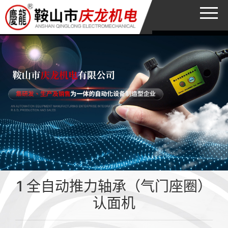
首页
公司简介
产品展示
环境展示
荣誉资质
新闻中心
1 全自动推力轴承（气门座圈）
认面机
服务支持